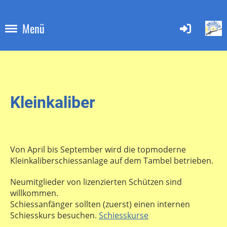
Menü
Kleinkaliber
Von April bis September wird die topmoderne
Kleinkaliberschiessanlage auf dem Tambel betrieben.
Neumitglieder von lizenzierten Schützen sind
willkommen.
Schiessanfänger sollten (zuerst) einen internen
Schiesskurs besuchen.
Schiesskurse