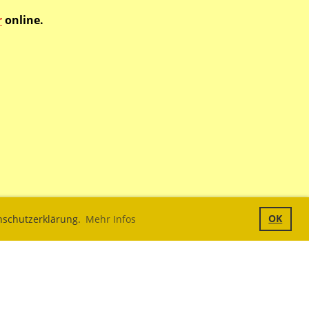
r
online.
OK
enschutzerklärung.
Mehr Infos