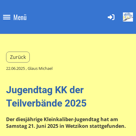
Menü
Zurück
22.06.2025
, Glaus Michael
Jugendtag KK der
Teilverbände 2025
Der diesjährige Kleinkaliber-Jugendtag hat am
Samstag 21. Juni 2025 in Wetzikon stattgefunden.