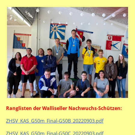
Ranglisten der Walliseller Nachwuchs-Schützen:
ZHSV_KAS_G50m_Final-G50B_20220903.pdf
ZHSV_KAS_G50m_Final-G50C_20220903.pdf