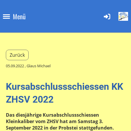
Menü
Zurück
05.09.2022
, Glaus Michael
Kursabschlussschiessen KK
ZHSV 2022
Das diesjährige Kursabschlussschiessen
Kleinkaliber vom ZHSV hat am Samstag 3.
September 2022 in der Probstei stattgefunden.